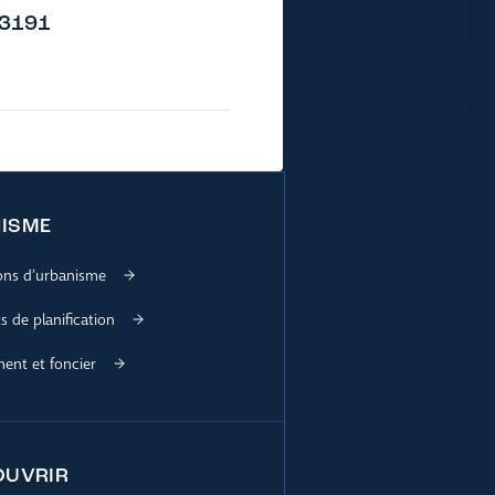
13191
ISME
ions d’urbanisme
 de planification
nt et foncier
OUVRIR