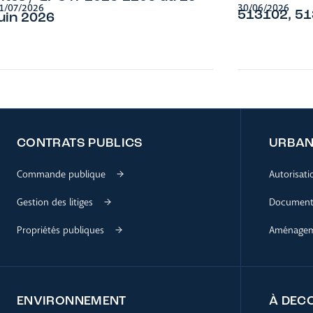
1/07/2026
30/06/2026
513102, 5
juin 2026
CONTRATS PUBLICS
URBAN
Commande publique
Autorisat
Gestion des litiges
Documents
Propriétés publiques
Aménageme
ENVIRONNEMENT
À DEC