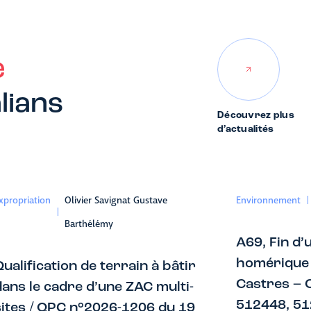
e
lians
Découvrez plus
d’actualités
xpropriation
Olivier Savignat Gustave
Environnement
Barthélémy
A69, Fin d’
homérique 
ualification de terrain à bâtir
Castres – 
dans le cadre d’une ZAC multi-
512448, 51
sites / QPC n°2026-1206 du 19