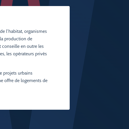
de l’habitat, organismes
 la production de
 conseille en outre les
les, les opérateurs privés
e projets urbains
une offre de logements de