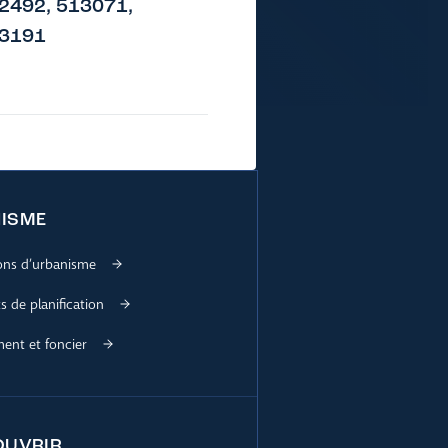
2492, 513071,
13191
ISME
ions d’urbanisme
 de planification
nt et foncier
OUVRIR