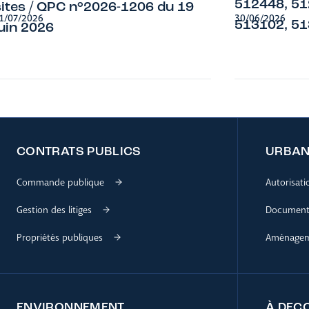
512448, 51
sites / QPC n°2026-1206 du 19
1/07/2026
30/06/2026
513102, 5
juin 2026
CONTRATS PUBLICS
URBAN
Commande publique
Autorisat
Gestion des litiges
Documents
Propriétés publiques
Aménageme
ENVIRONNEMENT
À DEC