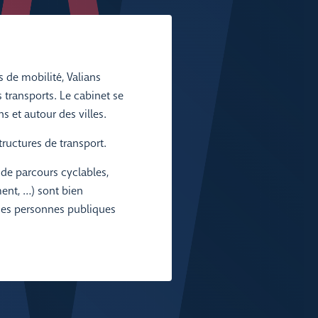
 de mobilité, Valians
s transports. Le cabinet se
s et autour des villes.
structures de transport.
 de parcours cyclables,
ent, …) sont bien
des personnes publiques