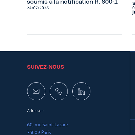
soumis à la notification R. 600-1
24/07/2026
0
SUIVEZ-NOUS
Adresse :
60, rue Saint-Lazare
75009 Paris