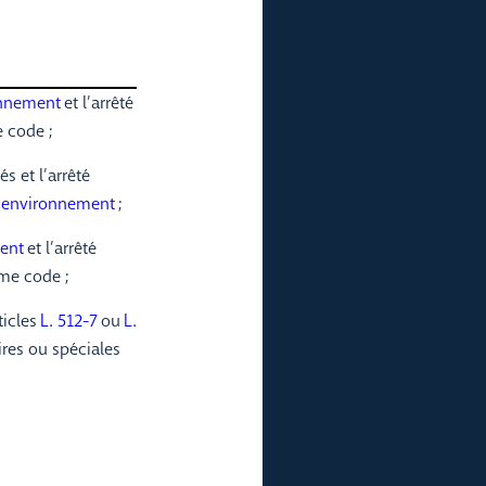
ronnement
et l’arrêté
 code ;
s et l’arrêté
e l’environnement
;
ment
et l’arrêté
e code ;
ticles
L. 512-7
ou
L.
res ou spéciales