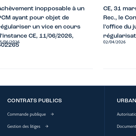
Achèvement inopposable à un
CE, 31 mar
PCM ayant pour objet de
Rec., le Co
régulariser un vice en cours
l’office du 
d’instance CE, 11/06/2026,
régularisat
5/06/2026
02/04/2026
502265
CONTRATS PUBLICS
URBAN
Commande publique
Autorisat
Gestion des litiges
Documents