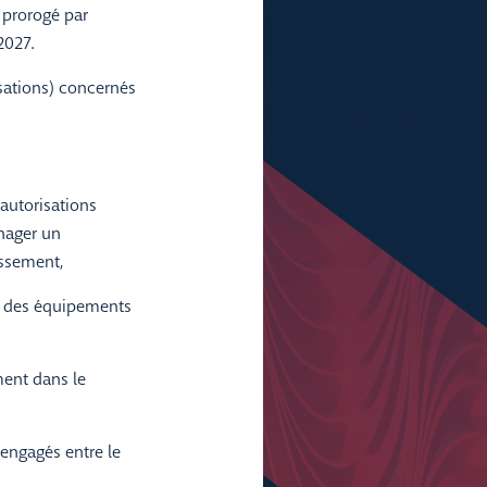
prorogé par
2027.
isations) concernés
’autorisations
nager un
issement,
e des équipements
ment dans le
 engagés entre le