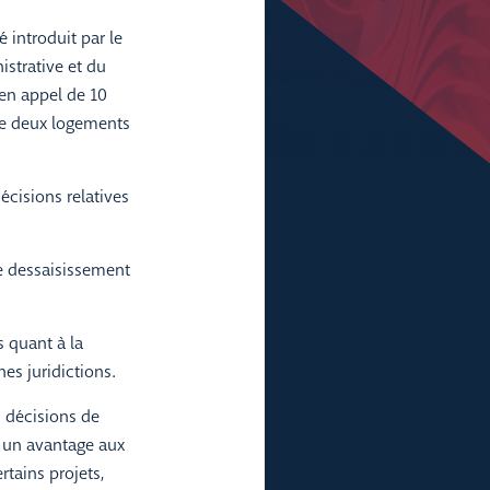
 introduit par le
istrative et du
 en appel de 10
de deux logements
écisions relatives
de dessaisissement
s quant à la
es juridictions.
s décisions de
ne un avantage aux
tains projets,