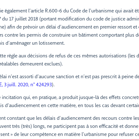
e également l’article R.600-6 du Code de l’urbanisme qui avait été
 du 17 juillet 2018 (portant modification du code de justice admin
e) afin de prévoir un délai d’audiencement en premier ressort et
urs contre les permis de construire un bâtiment comportant plus 
mis d’aménager un lotissement.
tte règle aux décisions de refus de ces mêmes autorisations (les d
réalables demeurent exclues).
élai n’est assorti d’aucune sanction et n’est pas prescrit à peine 
E, 3 juill. 2020, n° 424293
).
 incitation qui, en pratique, a produit jusque-là des effets concret
is d’audiencement en cette matière, en tous les cas devant certain
ent constant que les délais d’audiencement des recours contre le
uvent très (très) longs, ne participent pas à son efficacité et don
usent » de leur compétence en matière l’urbanisme pour refuser cer