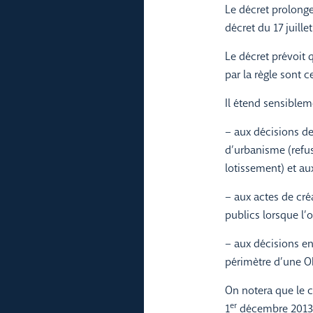
Le décret prolonge
décret du 17 juill
Le décret prévoit 
par la règle sont 
Il étend sensiblem
– aux décisions de
d’urbanisme (refu
lotissement) et au
– aux actes de cr
publics lorsque l’
– aux décisions e
périmètre d’une 
On notera que le c
er
1
décembre 2013 e