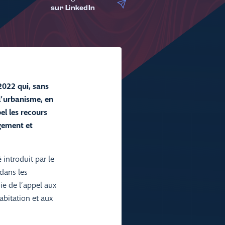
sur LinkedIn
022 qui, sans
l’urbanisme, en
el les recours
gement et
 introduit par le
 dans les
e de l’appel aux
abitation et aux