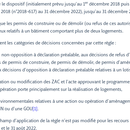
er
 le dispositif (initialement prévu jusqu’au 1
décembre 2018 puis 
et 2018 (n°2018-617) au 31 décembre 2022), jusqu’au 31 décembre 
que les permis de construire ou de démolir (ou refus de ces autor
ceux relatifs à un bâtiment comportant plus de deux logements.
ent les catégories de décisions concernées par cette règle :
 non-opposition à déclaration préalable, aux décisions de refus d
s de permis de construire, de permis de démolir, de permis d’amé
x décisions d’opposition à déclaration préalable relatives à un lot
éation ou modification des ZAC et l’acte approuvant le programm
opération porte principalement sur la réalisation de logements,
nvironnementales relatives à une action ou opération d’aménage
OIN ou d’une GOU
[1]
.
hamp d’application de la règle n’est pas modifié pour les recours
t le 31 août 2022.