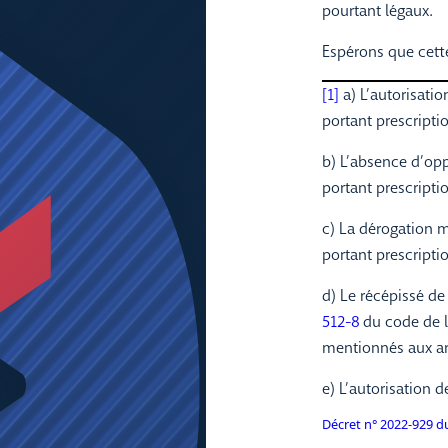
pourtant légaux.
Espérons que cett
[1]
a) L’autorisati
portant prescripti
b) L’absence d’oppo
portant prescripti
c) La dérogation 
portant prescripti
d) Le récépissé de
512-8
du code de l
mentionnés aux ar
e) L’autorisation 
Décret n° 2022-929