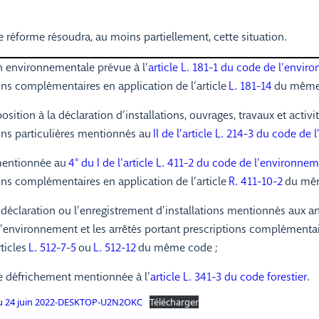
e réforme résoudra, au moins partiellement, cette situation.
on environnementale prévue à l’
article L. 181-1 du code de l’envi
ons complémentaires en application de l’article
L. 181-14
du même
sition à la déclaration d’installations, ouvrages, travaux et activité
ons particulières mentionnés au
II de l’article L. 214-3 du code d
mentionnée au
4° du I de l’article L. 411-2 du code de l’environne
ons complémentaires en application de l’article
R. 411-10-2
du mêm
 déclaration ou l’enregistrement d’installations mentionnés aux ar
’environnement et les arrêtés portant prescriptions complémentai
ticles
L. 512-7-5
ou
L. 512-12
du même code ;
de défrichement mentionnée à l’
article L. 341-3 du code forestier
.
 du 24 juin 2022-DESKTOP-U2N2OKC
Télécharger