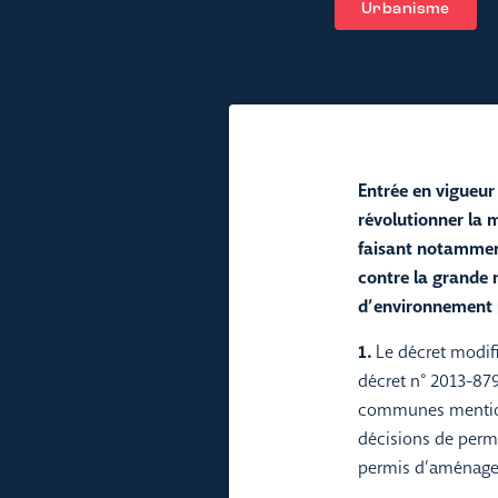
Urbanisme
Entrée en vigueur
révolutionner la 
faisant notamment
contre la grande 
d’environnement p
1.
Le décret modifie
décret n° 2013-87
communes mentionn
décisions de permi
permis d’aménager