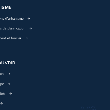
ISME
ions d’urbanisme
 de planification
nt et foncier
OUVRIR
urs
ipe
ités