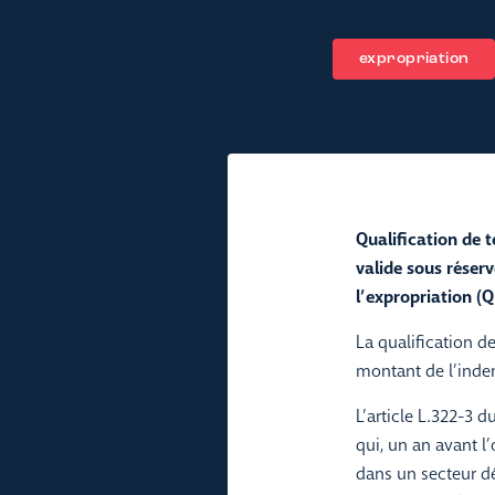
expropriation
Qualification de t
valide sous réserv
l’expropriation (
La qualification d
montant de l’inde
L’article L.322-3 d
qui, un an avant l’
dans un secteur d