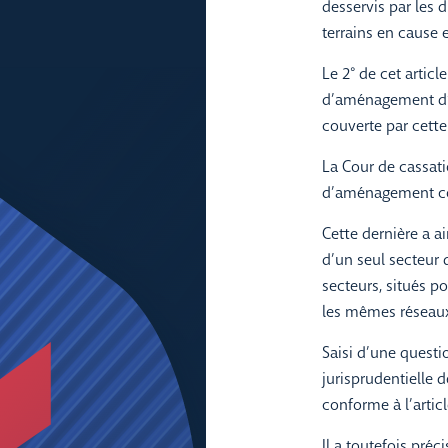
desservis par les 
terrains en cause 
Le 2° de cet articl
d’aménagement d’e
couverte par cette
La Cour de cassat
d’aménagement con
Cette dernière a a
d’un seul secteur
secteurs, situés p
les mêmes réseaux (
Saisi d’une questio
jurisprudentielle d
conforme à l’artic
Il a toutefois préc