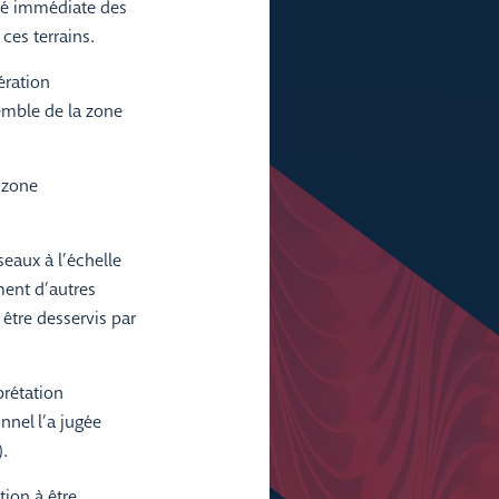
ité immédiate des
ces terrains.
ération
emble de la zone
 zone
seaux à l’échelle
ment d’autres
 être desservis par
prétation
onnel l’a jugée
).
tion à être