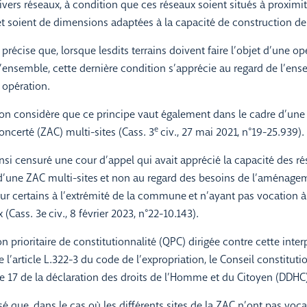
divers réseaux, à condition que ces réseaux soient situés à proxim
et soient de dimensions adaptées à la capacité de construction de 
e précise que, lorsque lesdits terrains doivent faire l’objet d’une op
nsemble, cette dernière condition s’apprécie au regard de l’ens
 opération.
ion considère que ce principe vaut également dans le cadre d’une
e
certé (ZAC) multi-sites (Cass. 3
civ., 27 mai 2021, n°19-25.939).
insi censuré une cour d’appel qui avait apprécié la capacité des ré
 d’une ZAC multi-sites et non au regard des besoins de l’aménage
our certains à l’extrémité de la commune et n’ayant pas vocation à
Cass. 3e civ., 8 février 2023, n°22-10.143).
n prioritaire de constitutionnalité (QPC) dirigée contre cette inter
e l’article L.322-3 du code de l’expropriation, le Conseil constituti
le 17 de la déclaration des droits de l’Homme et du Citoyen (DDHC
isé que, dans le cas où les différents sites de la ZAC n’ont pas voca