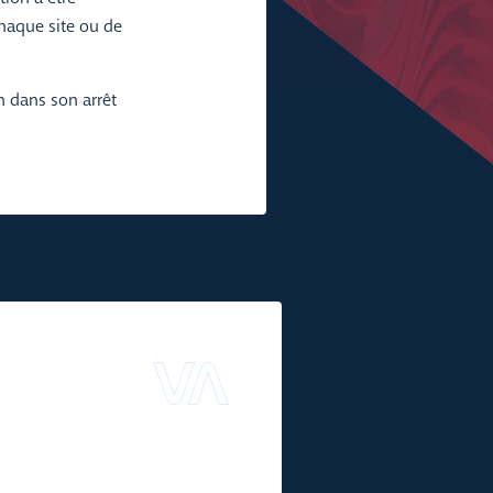
chaque site ou de
n dans son arrêt