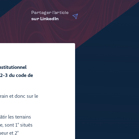
Partager l’article
sur LinkedIn
nstitutionnel
322-3 du code de
rain et donc sur le
tir les terrains
, sont 1° situés
eur et 2°