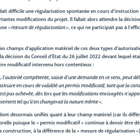
dait difficile une régularisation spontanée en cours d’instruction s
tantes modifications du projet. Il fallait alors attendre la décisi
 une
« mesure de régularisation »
, ce qui ne participait pas à l’effi
 les champs d’application matériel de ces deux types d’autorisat
la décision du Conseil d’Etat du 26 juillet 2022 devant lequel éta
re modificatif intervenu hors contentieux :
u, l’autorité compétente, saisie d’une demande en ce sens, peut déli
struire en cours de validité un permis modificatif, tant que la con
est pas achevée, dès lors que les modifications envisagées n’appo
sement tel qu’il en changerait la nature même ».
ont désormais unifiés quant à leur champ matériel (car ils diffè
relle puisque le « permis modificatif » continue à devoir être dé
 construction, à la différence de la « mesure de régularisation »)