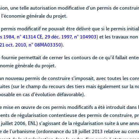
sion, une telle autorisation modificative d’un permis de construi
 l’économie générale du projet.
l permis modificatif ne pouvait être délivré que si le permis initial
rs 1984, n° 41314
CE, 29 déc. 1997, n° 104903
) et les travaux non
., 21 oct. 2010, n° 08MA03350
).
fournie permettait de cerner les contours de ce qu’il fallait ente
onomie générale du projet.
s, un nouveau permis de construire s’imposait, avec toutes les co
uites (sur le champ du recours des tiers mais également sur la 
osable en cas d’évolution défavorable).
e mise en œuvre de ces permis modificatifs a été introduit dans 
nts de régularisation contentieuse des permis de construire, pr
 juillet 2006, ENL) s’agissant de la régularisation suite à une annu
 de l’urbanisme (ordonnance du 18 juillet 2013 relative au cont