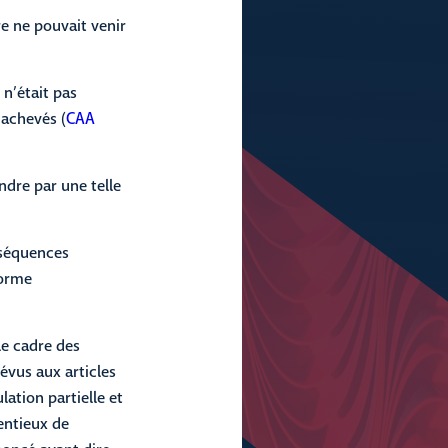
re ne pouvait venir
 n’était pas
 achevés (
CAA
ndre par une telle
nséquences
norme
le cadre des
évus aux articles
lation partielle et
entieux de