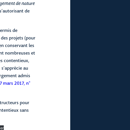
ngement de nature
s’autorisant de
permis de
 des projets (pour
en conservant les
ront nombreuses et
es contentieux,
) s’apprécie au
 largement admis
17 mars 2017, n°
structeurs pour
ontentieux sans
ger