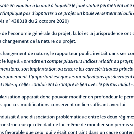
isme en vigueur à la date à laquelle le juge statue permettent une
 n’implique pas d’apporter à ce projet un bouleversement tel qu’il 
is n° 438318 du 2 octobre 2020)
 de l’économie générale du projet, la loi et la jurisprudence ont 
du changement de la nature du projet.
 changement de nature, le rapporteur public invitait dans ses co
t le Juge à
« prendre en compte plusieurs indices relatifs au proje
imensions, son implantation ou encore les caractéristiques princip
nvironnement. L’important est que les modifications qui devraient 
 telles qu’elles conduisent à rompre le lien avec le permis initial ».
arisation apparait donc pouvoir modifier en profondeur le permis 
s que ces modifications conservent un lien suffisant avec lui.
onduisait à une dissociation problématique entre les deux régime
 constructeur qui décidait de lui-même de modifier son permis se
s favorable que celui qui y était contraint dans un cadre conten