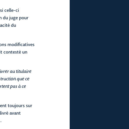
i celle-ci
on du juge pour
cacité du
ions modificatives
it contesté un
vrer au titulaire
struction que ce
rtent pas à ce
rent toujours sur
livré avant
.