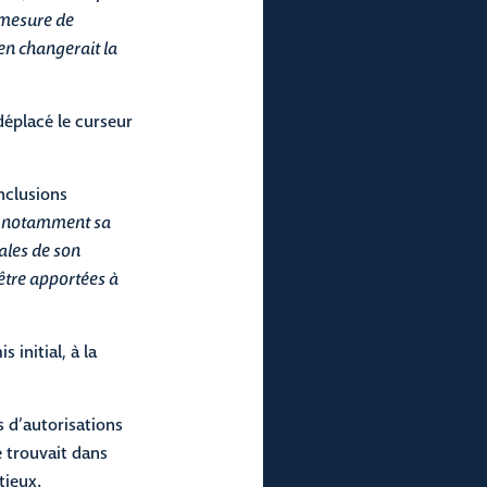
 mesure de
en changerait la
déplacé le curseur
nclusions
t, notamment sa
ales de son
être apportées à
initial, à la
s d’autorisations
 trouvait dans
tieux.