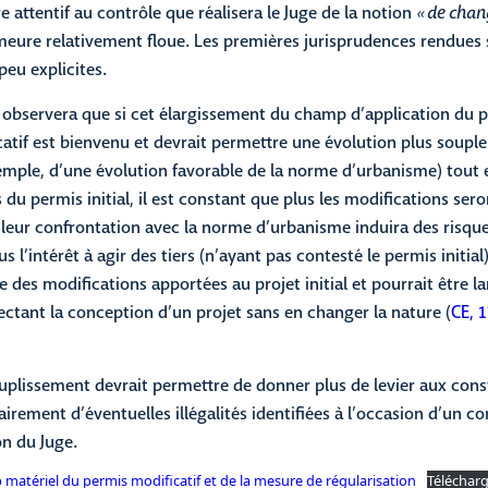
re attentif au contrôle que réalisera le Juge de la notion
« de cha
eure relativement floue. Les premières jurisprudences rendues 
peu explicites.
 observera que si cet élargissement du champ d’application du 
atif est bienvenu et devrait permettre une évolution plus souple
xemple, d’une évolution favorable de la norme d’urbanisme) tout 
s du permis initial, il est constant que plus les modifications se
 leur confrontation avec la norme d’urbanisme induira des risqu
s l’intérêt à agir des tiers (n’ayant pas contesté le permis initial
e des modifications apportées au projet initial et pourrait être
ectant la conception d’un projet sans en changer la nature (
CE, 
ouplissement devrait permettre de donner plus de levier aux con
airement d’éventuelles illégalités identifiées à l’occasion d’un c
on du Juge.
matériel du permis modificatif et de la mesure de régularisation
Téléchar