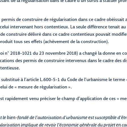
ssant de la régularisation dans le cadre d’un sursis à statuer pr
n permis de construire de régularisation dans ce cadre obéissa
celui intervenant hors contentieux. La seule différence tenait au
 de construire délivré dans ce cadre contentieux pouvait modifi
roduit tous ses effets (achèvement de la construction).
(Loi n° 2018-1021 du 23 novembre 2018) a changé la donne en c
ations des permis de construire intervenus dans le cadre des dis
tentieuse.
i substitué à l’article L.600-5-1 du Code de l’urbanisme le terme
celui de « mesure de régularisation ».
 est rapidement venu préciser le champ d’application de ces « me
t le bien-fondé de l’autorisation d’urbanisme est susceptible d’êtr
larisation implique de revoir l’économie générale du projet en ca