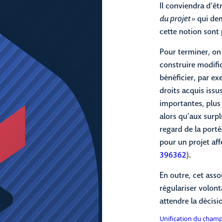
Il conviendra d’êt
du projet »
qui dem
cette notion sont 
Pour terminer, on
construire modific
bénéficier, par e
droits acquis issu
importantes, plus
alors qu’aux surplu
regard de la porté
pour un projet aff
396362
).
En outre, cet ass
régulariser volont
attendre la décisi
Unification du champ 