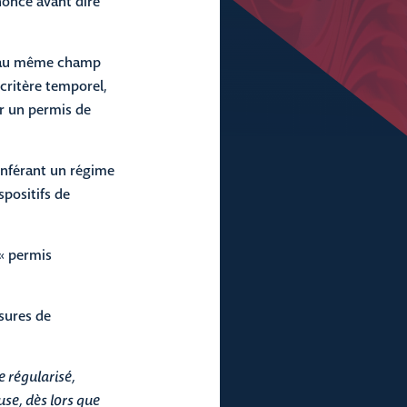
ononcé avant dire
it au même champ
 critère temporel,
er un permis de
onférant un régime
positifs de
 « permis
sures de
e régularisé,
use, dès lors que