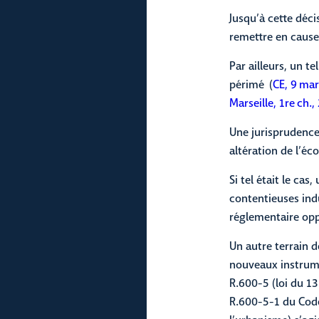
Jusqu’à cette déci
remettre en cause
Par ailleurs, un te
périmé (
CE, 9 ma
Marseille, 1re ch
Une jurisprudence 
altération de l’éc
Si tel était le ca
contentieuses ind
réglementaire opp
Un autre terrain d
nouveaux instrume
R.600-5 (loi du 13
R.600-5-1 du Code